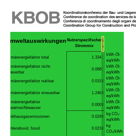
Umweltauswirkungen
Nutzerspezifischer
Strommix
kWh Öl-
Primärenergiefaktor total
eq/kWh
Primärenergiefaktor nicht-
kWh Öl-
erneuerbar
eq/kWh
kWh Öl-
Primärenergiefaktor nuklear
eq/kWh
kWh Öl-
Primärenergiefaktor erneuerbar
eq/kWh
Primärenergiefaktor
kWh Öl-
Abwärme/Abwasser
eq/kWh
kg CO₂-
Treibhausgasemissionen
eq/kWh
kg
Kohlendioxid, fossil
CO₂/kWh