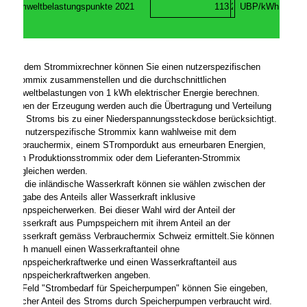
Umweltbelastungspunkte 2021
UBP/kWh
Mit dem Strommixrechner können Sie einen nutzerspezifischen
Strommix zusammenstellen und die durchschnittlichen
Umweltbelastungen von 1 kWh elektrischer Energie berechnen.
Neben der Erzeugung werden auch die Übertragung und Verteilung
des Stroms bis zu einer Niederspannungssteckdose berücksichtigt.
Der nutzerspezifische Strommix kann wahlweise mit dem
Verbrauchermix, einem STrompordukt aus erneurbaren Energien,
dem Produktionsstrommix oder dem Lieferanten-Strommix
vergleichen werden.
Für die inländische Wasserkraft können sie wählen zwischen der
Eingabe des Anteils aller Wasserkraft inklusive
Pumpspeicherwerken. Bei dieser Wahl wird der Anteil der
Wasserkraft aus Pumpspeichern mit ihrem Anteil an der
Wasserkraft gemäss Verbrauchermix Schweiz ermittelt.Sie können
auch manuell einen Wasserkraftanteil ohne
Pumpspeicherkraftwerke und einen Wasserkraftanteil aus
Pumpspeicherkraftwerken angeben.
Im Feld "Strombedarf für Speicherpumpen" können Sie eingeben,
welcher Anteil des Stroms durch Speicherpumpen verbraucht wird.