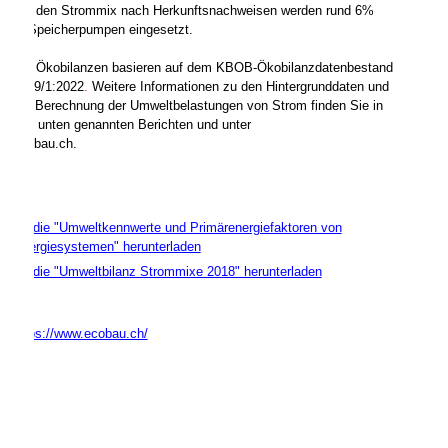
Für den Strommix nach Herkunftsnachweisen werden rund 6%
fürSpeicherpumpen eingesetzt.
Die Ökobilanzen basieren auf dem KBOB-Ökobilanzdatenbestand
2009/1:2022
.
Weitere Informationen zu den Hintergrunddaten und
zur Berechnung der Umweltbelastungen von Strom finden Sie in
den unten genannten Berichten und unter
ecobau.ch.
Studie "Umweltkennwerte und Primärenergiefaktoren von
Energiesystemen" herunterladen
Studie "Umweltbilanz Strommixe 2018" herunterladen
https://www.ecobau.ch/