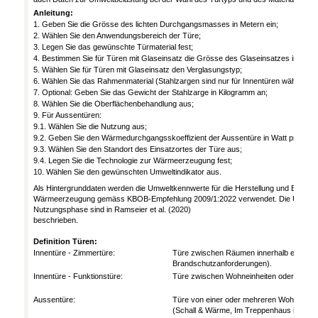
Anleitung:
1. Geben Sie die Grösse des lichten Durchgangsmasses in Metern ein;
2. Wählen Sie den Anwendungsbereich der Türe;
3. Legen Sie das gewünschte Türmaterial fest;
4. Bestimmen Sie für Türen mit Glaseinsatz die Grösse des Glaseinsatzes in Quad
5. Wählen Sie für Türen mit Glaseinsatz den Verglasungstyp;
6. Wählen Sie das Rahmenmaterial (Stahlzargen sind nur für Innentüren wählbar);
7. Optional: Geben Sie das Gewicht der Stahlzarge in Kilogramm an;
8. Wählen Sie die Oberflächenbehandlung aus;
9. Für Aussentüren:
9.1. Wählen Sie die Nutzung aus;
9.2. Geben Sie den Wärmedurchgangsskoeffizient der Aussentüre in Watt pro Quad
9.3. Wählen Sie den Standort des Einsatzortes der Türe aus;
9.4. Legen Sie die Technologie zur Wärmeerzeugung fest;
10. Wählen Sie den gewünschten Umweltindikator aus.
Als Hintergrunddaten werden die Umweltkennwerte für die Herstellung und Entsorg
Wärmeerzeugung gemäss KBOB-Empfehlung 2009/1:2022 verwendet. Die Umweltken
Nutzungsphase sind in Ramseier et al. (2020)
beschrieben.
Definition Türen:
Innentüre - Zimmertüre:
Türe zwischen Räumen innerhalb einer Wo
Brandschutzanforderungen).
Innentüre - Funktionstüre:
Türe zwischen Wohneinheiten oder in das
Aussentüre:
Türe von einer oder mehreren Wohneinhei
(Schall & Wärme, Im Treppenhaus immer i