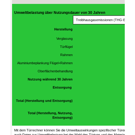
Umweltbelastung über Nutzungsdauer von 30 Jahren
Herstellung
Verglasung
Türflügel
Rahmen
Aluminiumbeplankung Flügel+Rahmen
Oberflächenbehandlung
Nutzung während 30 Jahren
Entsorgung
Total (Herstellung und Entsorgung)
Total (Herstellung, Nutzung,
Entsorgung)
Mit dem Türrechner können Sie die Umweltauswirkungen spezifischer Türen berec
auch Daten zur Umweltbelastung bei der Wahl des Türtyps und des Materials zu b