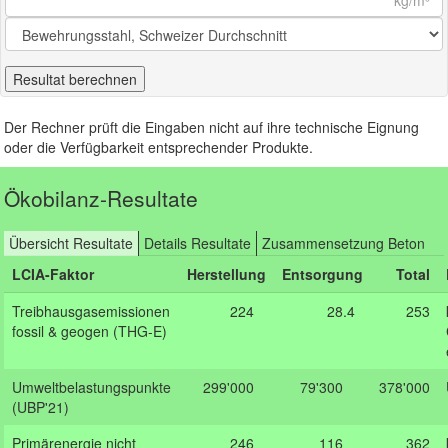
Der Rechner prüft die Eingaben nicht auf ihre technische Eignung
oder die Verfügbarkeit entsprechender Produkte.
Ökobilanz-Resultate
Übersicht Resultate
Details Resultate
Zusammensetzung Beton
LCIA-Faktor
Herstellung
Entsorgung
Total
Treibhausgasemissionen
224
.0
28.4
0
253
fossil & geogen (THG-E)
Umweltbelastungspunkte
299'000
.0
79'300
.00
378'000
(UBP'21)
Primärenergie nicht
246
.0
116
.00
362